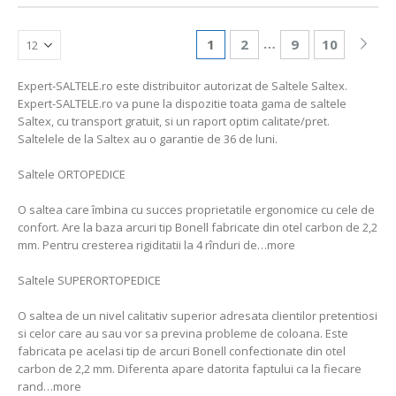
…
1
2
9
10
Expert-SALTELE.ro este distribuitor autorizat de Saltele Saltex.
Expert-SALTELE.ro va pune la dispozitie toata gama de saltele
Saltex, cu transport gratuit, si un raport optim calitate/pret.
Saltelele de la Saltex au o garantie de 36 de luni.
Saltele ORTOPEDICE
O saltea care îmbina cu succes proprietatile ergonomice cu cele de
confort. Are la baza arcuri tip Bonell fabricate din otel carbon de 2,2
mm. Pentru cresterea rigiditatii la 4 rînduri de…more
Saltele SUPERORTOPEDICE
O saltea de un nivel calitativ superior adresata clientilor pretentiosi
si celor care au sau vor sa previna probleme de coloana. Este
fabricata pe acelasi tip de arcuri Bonell confectionate din otel
carbon de 2,2 mm. Diferenta apare datorita faptului ca la fiecare
rand…more