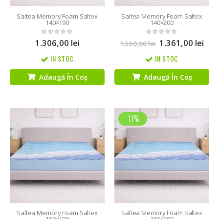
Saltea Memory Foam Saltex
Saltea Memory Foam Saltex
140×190
140×200
1.306,00
lei
1.361,00
lei
0
out of 5
0
out of 5
1.550,00
lei
IN STOC
IN STOC
Adaugă În Coș
Adaugă În Coș
-11%
Saltea Memory Foam Saltex
Saltea Memory Foam Saltex