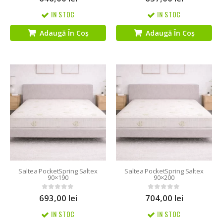
IN STOC
IN STOC
Adaugă În Coș
Adaugă În Coș
Saltea PocketSpring Saltex
Saltea PocketSpring Saltex
90×190
90×200
693,00
lei
704,00
lei
0
out of 5
0
out of 5
IN STOC
IN STOC