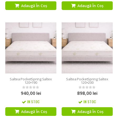
Adaugă În Coș
Adaugă În Coș
Saltea PocketSpring Saltex
Saltea PocketSpring Saltex
120×190
120×200
940,00
lei
898,00
lei
0
out of 5
0
out of 5
IN STOC
IN STOC
Adaugă În Coș
Adaugă În Coș