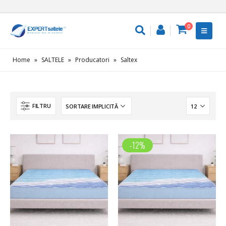
0
Home
»
SALTELE
»
Producatori
»
Saltex
FILTRU
-12%