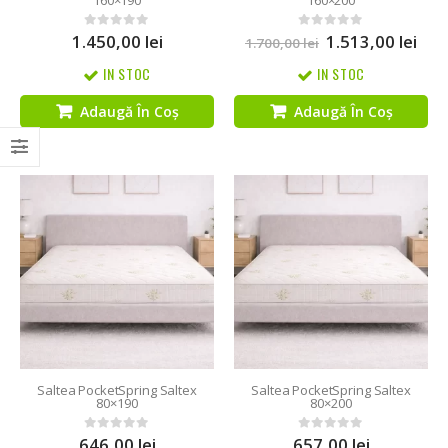
160×190
160×200
1.450,00
lei
1.513,00
lei
0
out of 5
0
out of 5
1.700,00
lei
IN STOC
IN STOC
Adaugă În Coș
Adaugă În Coș
Saltea PocketSpring Saltex
Saltea PocketSpring Saltex
80×190
80×200
646,00
lei
657,00
lei
0
out of 5
0
out of 5