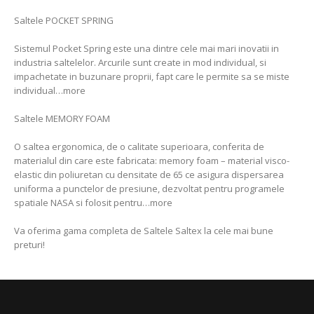
Saltele POCKET SPRING
Sistemul Pocket Spring este una dintre cele mai mari inovatii in
industria saltelelor. Arcurile sunt create in mod individual, si
impachetate in buzunare proprii, fapt care le permite sa se miste
individual…more
Saltele MEMORY FOAM
O saltea ergonomica, de o calitate superioara, conferita de
materialul din care este fabricata: memory foam – material visco-
elastic din poliuretan cu densitate de 65 ce asigura dispersarea
uniforma a punctelor de presiune, dezvoltat pentru programele
spatiale NASA si folosit pentru…more
Va oferima gama completa de Saltele Saltex la cele mai bune
preturi!