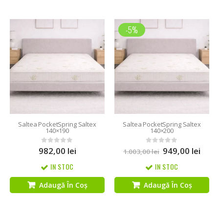
-5%
Saltea PocketSpring Saltex
Saltea PocketSpring Saltex
140×190
140×200
982,00
lei
949,00
lei
0
out of 5
0
out of 5
1.003,00
lei
IN STOC
IN STOC
Adaugă În Coș
Adaugă În Coș