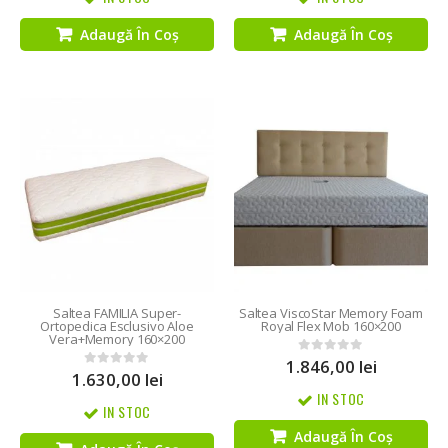
Adaugă În Coș
Adaugă În Coș
Saltea FAMILIA Super-
Saltea ViscoStar Memory Foam
Ortopedica Esclusivo Aloe
Royal Flex Mob 160×200
Vera+Memory 160×200
1.846,00
lei
0
out of 5
1.630,00
lei
0
out of 5
IN STOC
IN STOC
Adaugă În Coș