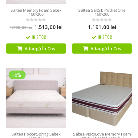
Saltea Memory Foam Saltex
Saltea SaltSib Pocket One
160×200
160×200
1.513,00
lei
1.191,00
lei
0
out of 5
0
out of 5
1.700,00
lei
IN STOC
IN STOC
Adaugă În Coș
Adaugă În Coș
-5%
Saltea PocketSpring Saltex
Saltea ViscoLove Memory Foam