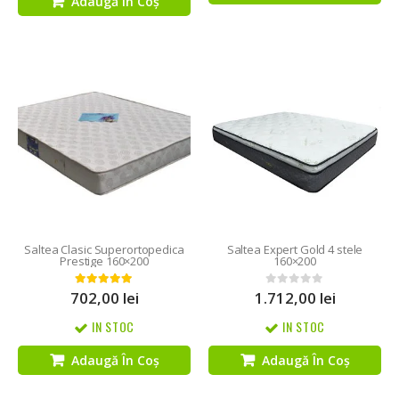
Adaugă În Coș
Saltea Clasic Superortopedica
Saltea Expert Gold 4 stele
Prestige 160×200
160×200
702,00
lei
1.712,00
lei
5.00
out of 5
0
out of 5
IN STOC
IN STOC
Adaugă În Coș
Adaugă În Coș