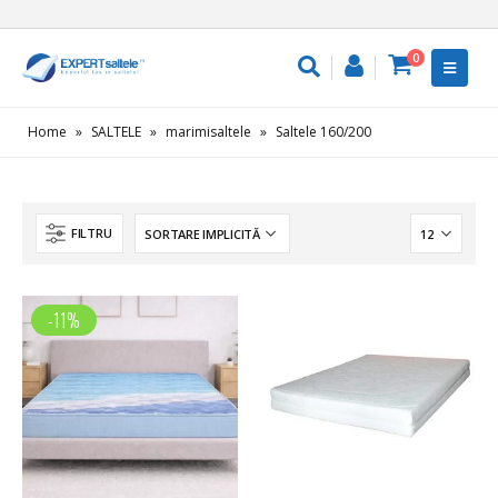
0
Home
»
SALTELE
»
marimisaltele
»
Saltele 160/200
FILTRU
-11%