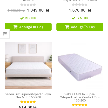
160×200
Royal Flex Mob 160×200
1.049,00
lei
1.670,00
lei
0
out of 5
0
out of 5
1.108,00
lei
IN STOC
IN STOC
Adaugă În Coș
Adaugă În Coș
Saltea Lux Superortopedic Royal
Saltea FAMILIA Super-
Flex Mob 160×200
Ortopedica Lux Confort Plus
160×200
814,00
lei
5.00
out of 5