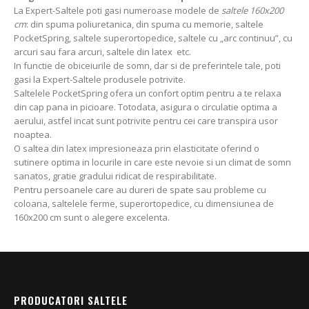
La Expert-Saltele poti gasi numeroase modele de
saltele 160x200
cm
: din spuma poliuretanica, din spuma cu memorie, saltele
PocketSpring, saltele superortopedice, saltele cu „arc continuu”, cu
arcuri sau fara arcuri, saltele din latex etc.
In functie de obiceiurile de somn, dar si de preferintele tale, poti
gasi la Expert-Saltele produsele potrivite.
Saltelele PocketSpring ofera un confort optim pentru a te relaxa
din cap pana in picioare. Totodata, asigura o circulatie optima a
aerului, astfel incat sunt potrivite pentru cei care transpira usor
noaptea.
O saltea din latex impresioneaza prin elasticitate oferind o
sutinere optima in locurile in care este nevoie si un climat de somn
sanatos, gratie gradului ridicat de respirabilitate.
Pentru persoanele care au dureri de spate sau probleme cu
coloana, saltelele ferme, superortopedice, cu dimensiunea de
160x200 cm sunt o alegere excelenta.
PRODUCATORI SALTELE