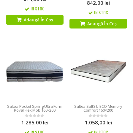
842,00
lei
5.00
out of 5
IN STOC
IN STOC
Adaugă În Coș
Adaugă În Coș
Saltea Pocket Spring Ultra Form
Saltea SaltSib ECO Memory
Royal Flex Mob 160×200
Comfort 160×200
1.285,00
lei
1.058,00
lei
0
out of 5
0
out of 5
IN STOC
IN STOC