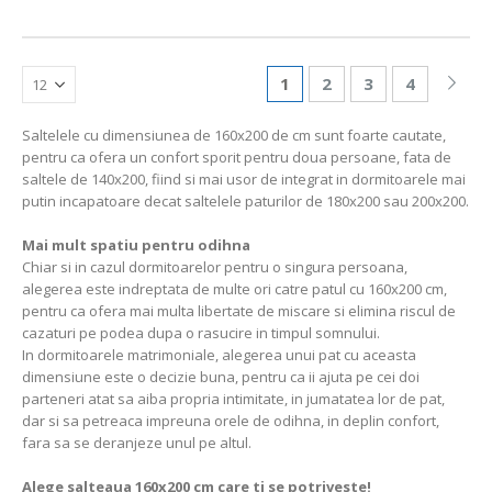
1
2
3
4
Saltelele cu dimensiunea de 160x200 de cm sunt foarte cautate,
pentru ca ofera un confort sporit pentru doua persoane, fata de
saltele de 140x200, fiind si mai usor de integrat in dormitoarele mai
putin incapatoare decat saltelele paturilor de 180x200 sau 200x200.
Mai mult spatiu pentru odihna
Chiar si in cazul dormitoarelor pentru o singura persoana,
alegerea este indreptata de multe ori catre patul cu 160x200 cm,
pentru ca ofera mai multa libertate de miscare si elimina riscul de
cazaturi pe podea dupa o rasucire in timpul somnului.
In dormitoarele matrimoniale, alegerea unui pat cu aceasta
dimensiune este o decizie buna, pentru ca ii ajuta pe cei doi
parteneri atat sa aiba propria intimitate, in jumatatea lor de pat,
dar si sa petreaca impreuna orele de odihna, in deplin confort,
fara sa se deranjeze unul pe altul.
Alege salteaua 160x200 cm care ti se potriveste!