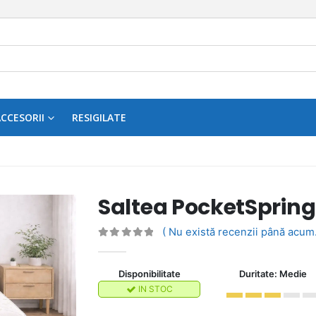
CCESORII
RESIGILATE
Saltea PocketSpring
( Nu există recenzii până acum.
0
out of 5
Disponibilitate
Duritate: Medie
IN STOC