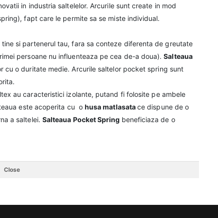
ovatii in industria saltelelor. Arcurile sunt create in mod
pring), fapt care le permite sa se miste individual.
tine si partenerul tau, fara sa conteze diferenta de greutate
 primei persoane nu influenteaza pe cea de-a doua).
Salteaua
or cu o duritate medie. Arcurile saltelor pocket spring sunt
orita.
ltex au caracteristici izolante, putand fi folosite pe ambele
alteaua este acoperita cu o
husa matlasata
ce dispune de o
na a saltelei.
Salteaua Pocket Spring
beneficiaza de o
Close