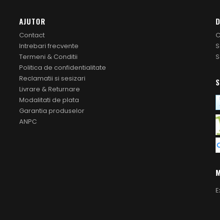
AJUTOR
D
Contact
C
Intrebari frecvente
S
Termeni & Conditii
S
Politica de confidentialitate
Reclamatii si sesizari
S
Livrare & Returnare
Modalitati de plata
Garantia produselor
ANPC
M
E