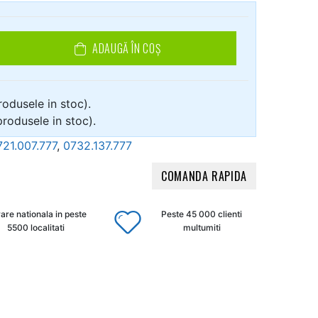
ADAUGĂ ÎN COȘ
rodusele in stoc).
produsele in stoc).
721.007.777
,
0732.137.777
COMANDA RAPIDA
rare nationala in peste
Peste 45 000 clienti
5500 localitati
multumiti