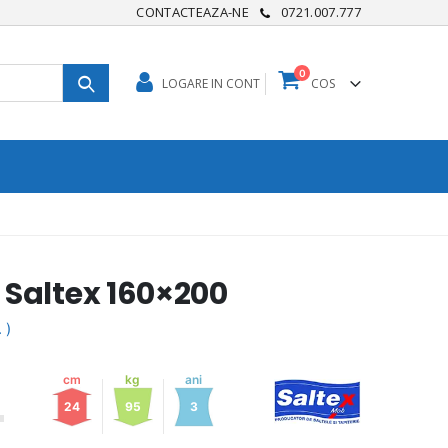
CONTACTEAZA-NE
0721.007.777
0
COS
LOGARE IN CONT
 Saltex 160×200
 )
cm
kg
ani
24
95
3