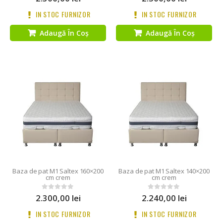
IN STOC FURNIZOR
IN STOC FURNIZOR
Adaugă În Coș
Adaugă În Coș
Baza de pat M1 Saltex 160×200
Baza de pat M1 Saltex 140×200
cm crem
cm crem
2.300,00
lei
2.240,00
lei
0
out of 5
0
out of 5
IN STOC FURNIZOR
IN STOC FURNIZOR