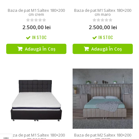
Baza de pat M1 Saltex 180×200
Baza de pat M1 Saltex 180×200
cm crem
cm maro
2.500,00
lei
2.500,00
lei
0
out of 5
0
out of 5
IN STOC
IN STOC
Adaugă În Coș
Adaugă În Coș
Baza de pat M1 Saltex 180×200
Baza de pat M2 Saltex 180×200