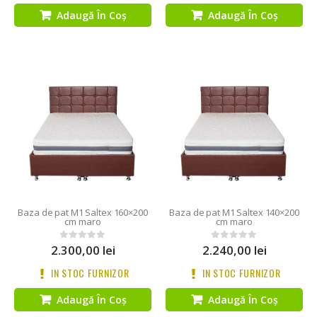
Adaugă În Coș
Adaugă În Coș
Baza de pat M1 Saltex 160×200
Baza de pat M1 Saltex 140×200
cm maro
cm maro
2.300,00
lei
2.240,00
lei
0
out of 5
0
out of 5
IN STOC FURNIZOR
IN STOC FURNIZOR
Adaugă În Coș
Adaugă În Coș