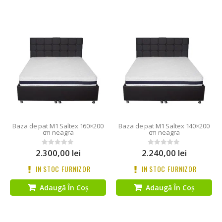
Baza de pat M1 Saltex 160×200
Baza de pat M1 Saltex 140×200
cm neagra
cm neagra
2.300,00
lei
2.240,00
lei
0
out of 5
0
out of 5
IN STOC FURNIZOR
IN STOC FURNIZOR
Adaugă În Coș
Adaugă În Coș