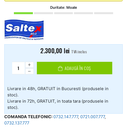
Duritate: Moale
2.300,00
lei
TVA inclus
ADAUGĂ ÎN COȘ
Livrare in 48h, GRATUIT in Bucuresti (produsele in
stoc).
Livrare in 72h, GRATUIT, in toata tara (produsele in
stoc).
COMANDA TELEFONIC:
0732.147.777
,
0721.007.777
,
0732.137.777