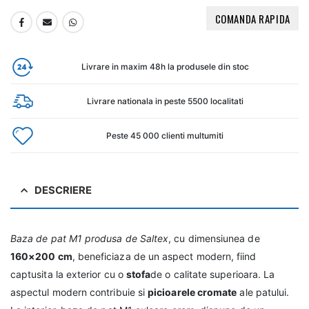
COMANDA RAPIDA
Livrare in maxim 48h la produsele din stoc
Livrare nationala in peste 5500 localitati
Peste 45 000 clienti multumiti
DESCRIERE
Baza de pat M1 produsa de Saltex
, cu dimensiunea de
160×200 cm
, beneficiaza de un aspect modern, fiind
captusita la exterior cu o
stofa
de o calitate superioara. La
aspectul modern contribuie si
picioarele cromate
ale patului.