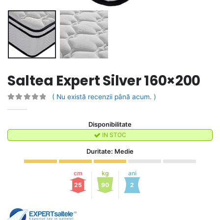
Saltea Expert Silver 160×200
( Nu există recenzii până acum. )
0
out of 5
Disponibilitate
IN STOC
Duritate: Medie
cm
kg
ani
25
90
2