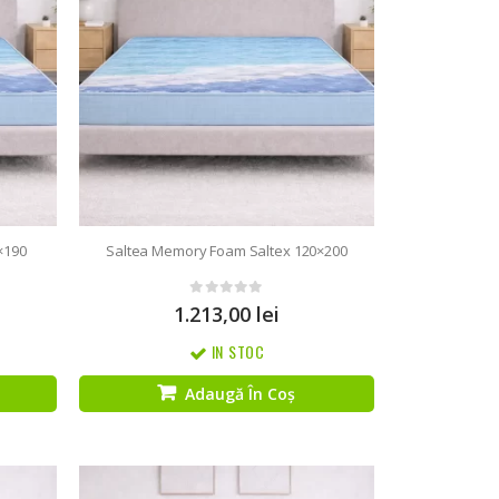
×190
Saltea Memory Foam Saltex 120×200
0
out of 5
1.213,00
lei
IN STOC
Adaugă În Coș