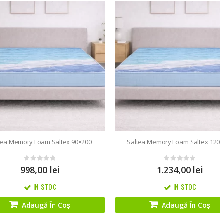
tea Memory Foam Saltex 90×200
Saltea Memory Foam Saltex 12
0
out of 5
0
out of 5
998,00
lei
1.234,00
lei
IN STOC
IN STOC
Adaugă În Coș
Adaugă În Coș