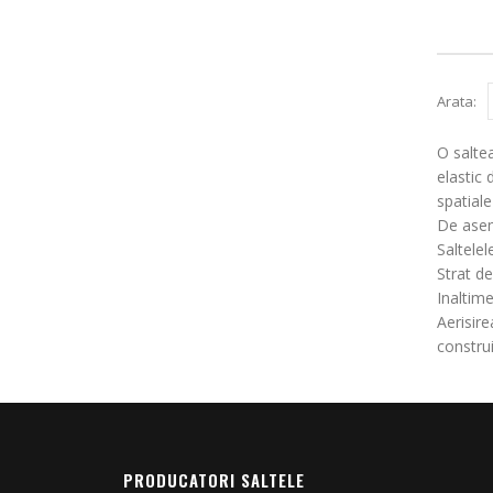
Arata:
O salte
elastic
spatiale
De aseme
Saltele
Strat d
Inaltim
Aerisire
constru
PRODUCATORI SALTELE