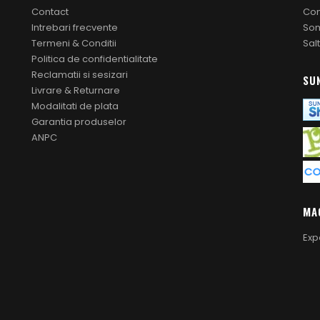
Contact
Co
Intrebari frecvente
Som
Termeni & Conditii
Sal
Politica de confidentialitate
Reclamatii si sesizari
SU
Livrare & Returnare
Modalitati de plata
Garantia produselor
ANPC
MA
Exp