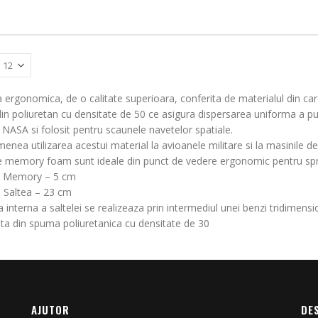
a ergonomica, de o calitate superioara, conferita de materialul din c
 din poliuretan cu densitate de 50 ce asigura dispersarea uniforma a 
 NASA si folosit pentru scaunele navetelor spatiale.
nea utilizarea acestui material la avioanele militare si la masinile d
le memory foam sunt ideale din punct de vedere ergonomic pentru sprij
e Memory – 5 cm
e Saltea – 23 cm
a interna a saltelei se realizeaza prin intermediul unei benzi tridimens
ita din spuma poliuretanica cu densitate de 30
AJUTOR
DE