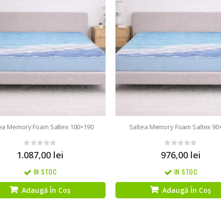
ea Memory Foam Saltex 100×190
Saltea Memory Foam Saltex 90
0
out of 5
0
out of 5
1.087,00
lei
976,00
lei
IN STOC
IN STOC
Adaugă În Coș
Adaugă În Coș