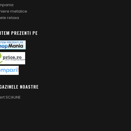
mpania
iere metalice
tele relaxa
NTEM PREZENTI PE
GAZINELE NOASTRE
ert SCAUNE