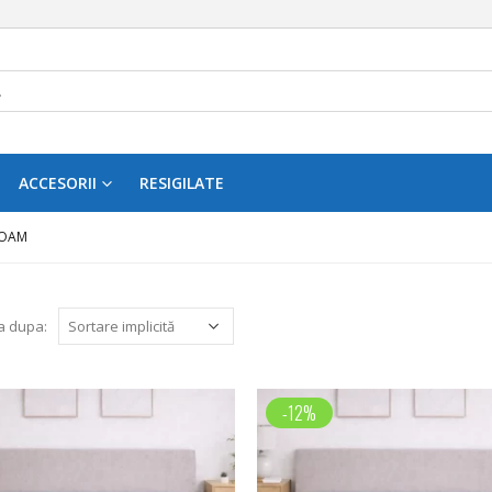
ACCESORII
RESIGILATE
FOAM
a dupa:
-12%