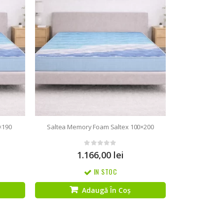
×190
Saltea Memory Foam Saltex 100×200
0
out of 5
1.166,00
lei
IN STOC
Adaugă În Coș