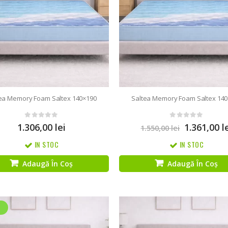
ea Memory Foam Saltex 140×190
Saltea Memory Foam Saltex 14
0
out of 5
0
out of 5
1.306,00
lei
1.361,00
l
1.550,00
lei
IN STOC
IN STOC
Adaugă În Coș
Adaugă În Coș
%