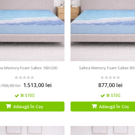
ea Memory Foam Saltex 160×200
Saltea Memory Foam Saltex 80
0
out of 5
0
out of 5
1.513,00
lei
877,00
lei
.700,00
lei
IN STOC
IN STOC
Adaugă În Coș
Adaugă În Coș