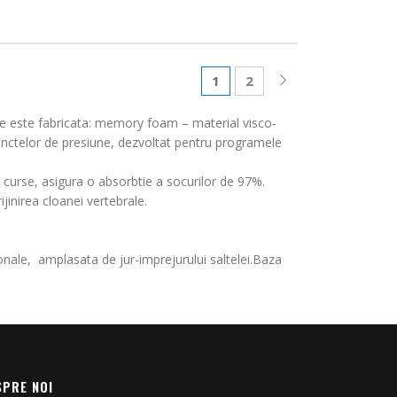
1
2
are este fabricata: memory foam – material visco-
punctelor de presiune, dezvoltat pentru programele
e curse, asigura o absorbtie a socurilor de 97%.
inirea cloanei vertebrale.
ionale, amplasata de jur-imprejurului saltelei.Baza
SPRE NOI