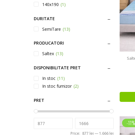
140x190
(1)
140x200
(1)
DURITATE
160x190
(1)
180x200
(1)
SemiTare
(13)
80x190
(1)
PRODUCATORI
80x200
(1)
90x190
(1)
Saltex
(13)
Salt
90x200
(1)
DISPONIBILITATE PRET
In stoc
(11)
In stoc furnizor
(2)
PRET
-11
Price:
877 lei
—
1.666 lei