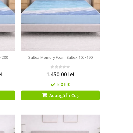
0×200
Saltea Memory Foam Saltex 160×190
0
out of 5
ei
1.450,00
lei
IN STOC
Adaugă În Coș