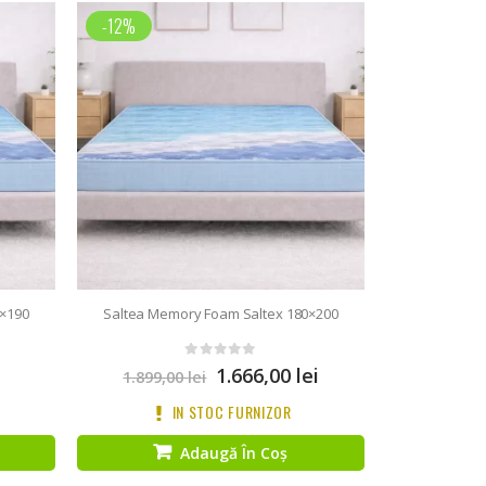
-12%
0×190
Saltea Memory Foam Saltex 180×200
0
out of 5
1.666,00
lei
1.899,00
lei
IN STOC FURNIZOR
Adaugă În Coș