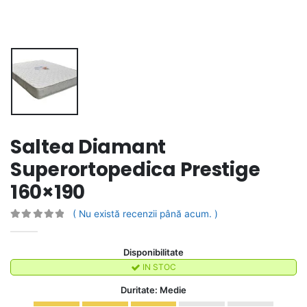
Saltea Diamant
Superortopedica Prestige
160×190
( Nu există recenzii până acum. )
0
out of 5
Disponibilitate
IN STOC
Duritate: Medie