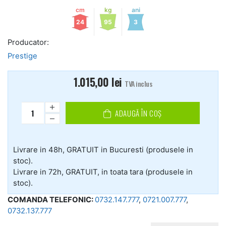
cm
kg
ani
24
95
3
Producator:
Prestige
1.015,00
lei
TVA inclus
ADAUGĂ ÎN COȘ
Livrare in 48h, GRATUIT in Bucuresti (produsele in
stoc).
Livrare in 72h, GRATUIT, in toata tara (produsele in
stoc).
COMANDA TELEFONIC:
0732.147.777
,
0721.007.777
,
0732.137.777