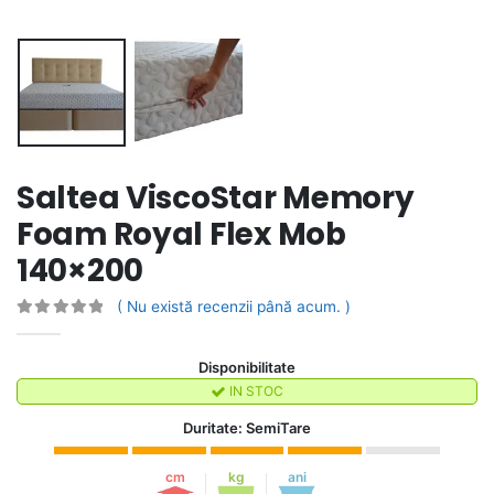
Saltea ViscoStar Memory
Foam Royal Flex Mob
140×200
( Nu există recenzii până acum. )
0
out of 5
Disponibilitate
IN STOC
Duritate: SemiTare
cm
kg
ani