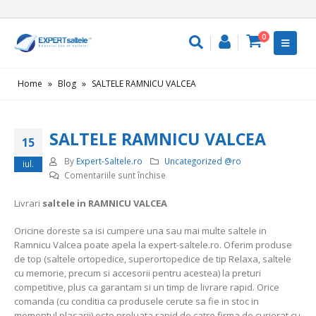
0
Home
»
Blog
»
SALTELE RAMNICU VALCEA
SALTELE RAMNICU VALCEA
15
By
Expert-Saltele.ro
Uncategorized @ro
iul.
pentru
Comentariile sunt închise
SALTELE
Livrari
saltele in RAMNICU VALCEA
RAMNICU
VALCEA
Oricine doreste sa isi cumpere una sau mai multe saltele in
Ramnicu Valcea poate apela la expert-saltele.ro. Oferim produse
de top (saltele ortopedice, superortopedice de tip Relaxa, saltele
cu memorie, precum si accesorii pentru acestea) la preturi
competitive, plus ca garantam si un timp de livrare rapid. Orice
comanda (cu conditia ca produsele cerute sa fie in stoc in
momentul plasarii) este preluata rapid de catre firma de curierat cu