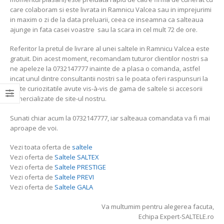
care colaboram si este livrata in Ramnicu Valcea sau in imprejurimi
in maxim o zi de la data preluarii, ceea ce inseamna ca salteaua
ajunge in fata casei voastre sau la scara in cel mult 72 de ore.
Referitor la pretul de livrare al unei saltele in Ramnicu Valcea este
gratuit. Din acest moment, recomandam tuturor clientilor nostri sa
ne apeleze la 0732147777 inainte de a plasa o comanda, astfel
incat unul dintre consultantii nostri sa le poata oferi raspunsuri la
toate curiozitatile avute vis-à-vis de gama de saltele si accesorii
comercializate de site-ul nostru.
Sunati chiar acum la 0732147777, iar salteaua comandata va fi mai
aproape de voi.
Vezi toata oferta de
saltele
Vezi oferta de
Saltele SALTEX
Vezi oferta de
Saltele PRESTIGE
Vezi oferta de
Saltele PREVI
Vezi oferta de
Saltele GALA
Va multumim pentru alegerea facuta,
Echipa Expert-SALTELE.ro